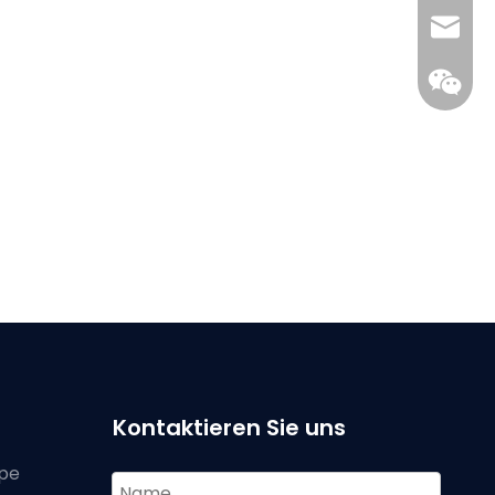
info@w
Kontaktieren Sie uns
pe