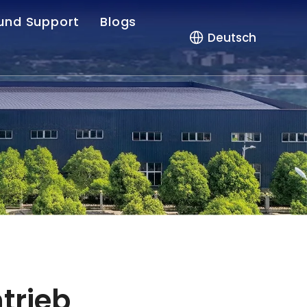
 und Support
Blogs
Deutsch
ndienst
Unternehmensnachrichten
Branchennachrichten
terladen
trieb