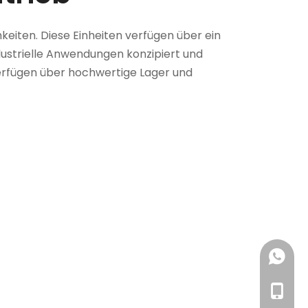
eiten. Diese Einheiten verfügen über ein
ndustrielle Anwendungen konzipiert und
erfügen über hochwertige Lager und
+86 13
+86- 1