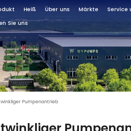
odukt
Heiß
Über uns
Märkte
Service
en Sie uns
Tiefbrunnen-Turbinenpumpe
Vertikale Turbinenpumpe
Unser Unternehmen
Kunde
Horizontale Kreiselpumpe
Ende der Saugpumpe
Standardisierter Service
Fälle
Abwasserbehandlungsausrüstung
Maßgeschneiderter Service
Herun
Feuerlöschpumpe
FAQ
Rechtwinkliger Pumpenantrieb
Vertikaler Hohlwellenmotor
winkliger Pumpenantrieb
twinkliger Pumpenan